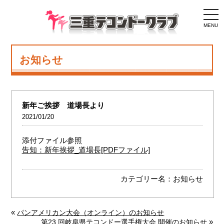
togg
navi
MENU
お知らせ
新年ご挨拶 道場長より
2021/01/20
添付ファイル参照
告知：新年挨拶_道場長[PDFファイル]
カテゴリー名：
お知らせ
«
パンアメリカン大会（オンライン）のお知らせ
»
第23 回岐阜県テコンドー選手権大会 開催のお知らせ