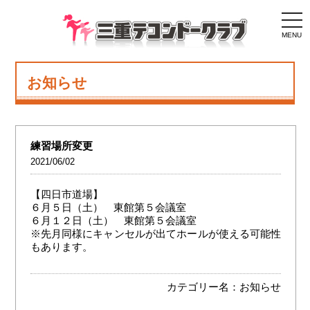
togg
navi
MENU
お知らせ
練習場所変更
2021/06/02
【四日市道場】
６月５日（土） 東館第５会議室
６月１２日（土） 東館第５会議室
※先月同様にキャンセルが出てホールが使える可能性
もあります。
カテゴリー名：
お知らせ