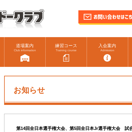
道場案内
練習コース
入会案内
Club information
Training course
Admission
お知らせ
第14回全日本選手権大会、第5回全日本Jr選手権大会 試