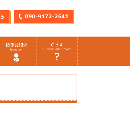
指導員紹介
Q & A
Question and Answer
Instructor