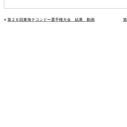
«
第２６回東海テコンドー選手権大会 結果 動画
第