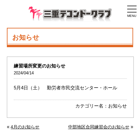
togg
navi
MENU
お知らせ
練習場所変更のお知らせ
2024/04/14
5月
4
日（土）
勤労者市民交流センター・ホール
カテゴリー名：
お知らせ
«
»
4月のお知らせ
中部地区合同練習会のお知らせ