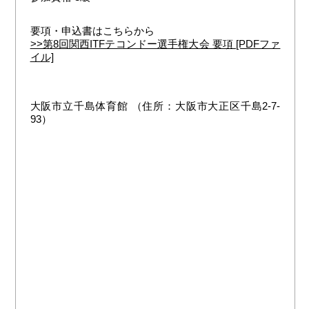
要項・申込書はこちらから
>>第8回関西ITFテコンドー選手権大会 要項 [PDFファ
イル]
大阪市立千島体育館 （住所：大阪市大正区千島2-7-
93）