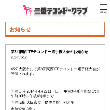
togg
navi
MENU
お知らせ
第8回関西ITFテコンドー選手権大会のお知らせ
2014/03/12
4/27 大阪市にて第8回関西ITFテコンドー選手権大会が
開催されます。
開催日時 2014年4月27日（日） 午前9時受付開始 試合
午前10時～午後4時半まで
開催場所 大阪市立千島体育館 剣道場
参加資格 8級～