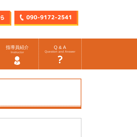
指導員紹介
Q & A
Question and Answer
Instructor